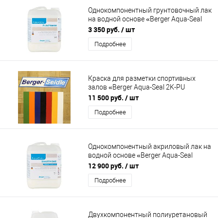
Однокомпонентный грунтовочный лак
на водной основе «Berger Aqua-Seal
Flex Primer»
3 350 руб.
/ шт
Подробнее
Краска для разметки спортивных
залов «Berger Aqua-Seal 2K-PU
Spielfeldmarkierungsfarbe»
11 500 руб.
/ шт
Подробнее
Однокомпонентный акриловый лак на
водной основе «Berger Aqua-Seal
SmartHome»
12 900 руб.
/ шт
Подробнее
Двухкомпонентный полиуретановый