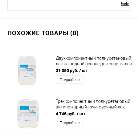
Gel»
ПОХОЖИЕ ТОВАРЫ (8)
Двухкомпонентный полиуретановый
лак на водной основе для спортзалов
"Berger Aqua-Seal 2KPU Sport"
31 350 руб.
/ шт
Подробнее
Трехкомпонентный полиуретановый
антипожарный грунтовочный лак
«Berger Aqua-Seal Fire Stop"
4 746 руб.
/ шт
Подробнее