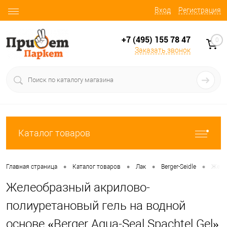
Вход
Регистрация
+7 (495) 155 78 47
0
Заказать звонок
Каталог товаров
•
•
•
•
Главная страница
Каталог товаров
Лак
Berger-Seidle
Желео
Желеобразный акрилово-
полиуретановый гель на водной
основе «Berger Aqua-Seal Spachtel Gel»