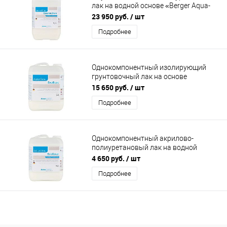
лак на водной основе «Berger Aqua-
Seal CeramicStar»
23 950 руб.
/ шт
Подробнее
Однокомпонентный изолирующий
грунтовочный лак на основе
акрилатных полиме «Berger Aqua-Seal
15 650 руб.
/ шт
ExoBloc"
Подробнее
Однокомпонентный акрилово-
полиуретановый лак на водной
основе «Berger Aqua-Seal EcoGold»
4 650 руб.
/ шт
Подробнее