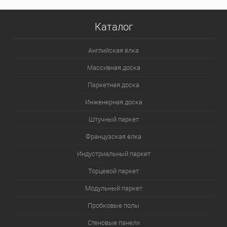
Каталог
Английская ёлка
Массивная доска
Паркетная доска
Инженерная доска
Штучный паркет
Французская ёлка
Индустриальный паркет
Торцевой паркет
Модульный паркет
Пробковые полы
Стеновые панели