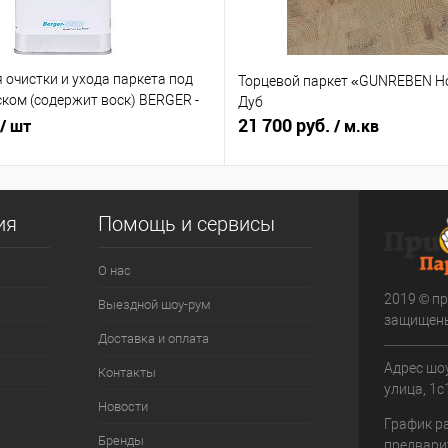
 очистки и ухода паркета под
Торцевой паркет «GUNREBEN Hol
ком (содержит воск) BERGER -
Дуб
lish»
21 700 руб.
/ шт
/ м.кв
ия
Помощь и сервисы
О нас
2019 © пр
Выездной шоу-рум
защищен
Доставка и оплата
Адрес шоу
Контакты
улица, 1с1
Новости
График р
Бренды
предвари