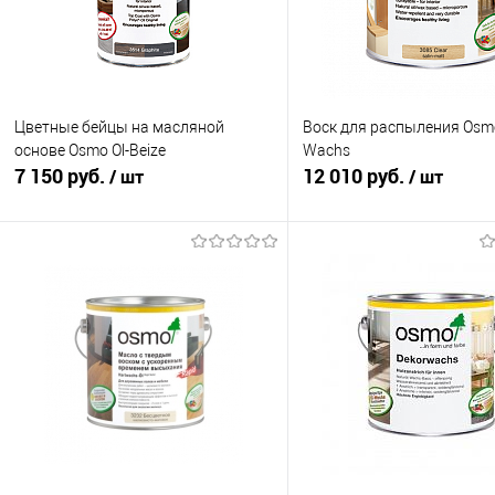
Цветные бейцы на масляной
Воск для распыления Osmo
основе Osmo Ol-Beize
Wachs
7 150 руб.
12 010 руб.
/ шт
/ шт
В корзину
В корзину
Купить в 1 клик
К сравнению
Купить в 1 клик
К с
В избранное
Под заказ
В избранное
Под
Фасовка:
Степень блеска:
1 л
3012 Белый непрозрачный
Цвет:
Фасовка: