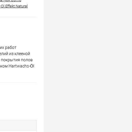
Ol Effekt Natural
их работ
елий из клееной
я покрытия полов
ском Hartwachs-Öl