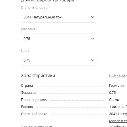
Степень блеска:
3041 Натуральный тон
Фасовка:
0,75
Цвет:
0,75
Характеристики:
Все хара
Страна
Германия
Фасовка
0,75
Производитель
Osmo
Расход
1 литр на 
Степень блеска
3041 Нату
Масло с т
Элемент каталога
«Эффект 