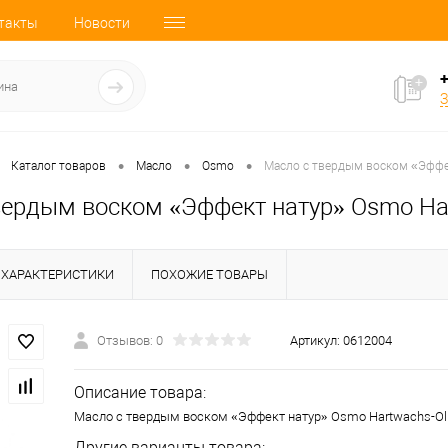
такты
Новости
+
З
•
•
•
Каталог товаров
Масло
Osmo
Масло с твердым воском «Эффект
ердым воском «Эффект натур» Osmo Hart
ХАРАКТЕРИСТИКИ
ПОХОЖИЕ ТОВАРЫ
Отзывов: 0
Артикул:
0612004
Описание товара:
Масло с твердым воском «Эффект натур» Osmo Hartwachs-Ol E
Другие варианты товара: