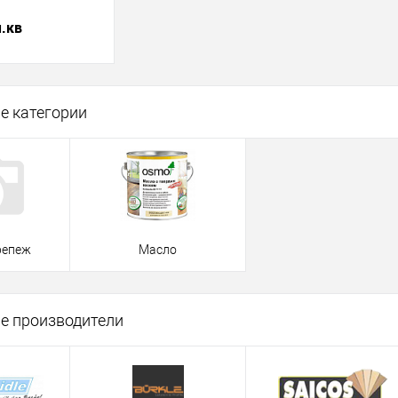
м.кв
корзину
е категории
ик
К сравнению
Под заказ
репеж
Масло
е производители