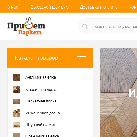
О нас
Выездной шоу-рум
Доставка и оплата
Кон
Каталог товаров
Английская ёлка
И
Массивная доска
Паркетная доска
Инженерная доска
Штучный паркет
Французская ёлка