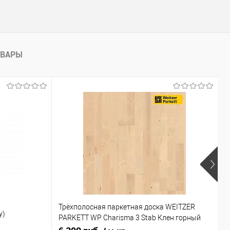
ОВАРЫ
Трёхполосная паркетная доска WEITZER
П
y)
PARKETT WP Charisma 3 Stab Клен горный
б
struktur