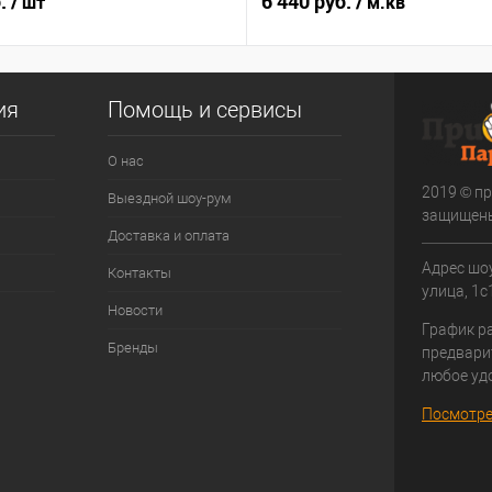
б.
6 440 руб.
/ шт
/ м.кв
ия
Помощь и сервисы
О нас
2019 © пр
Выездной шоу-рум
защищен
Доставка и оплата
Адрес шоу
Контакты
улица, 1с1
Новости
График р
Бренды
предвари
любое уд
Посмотре