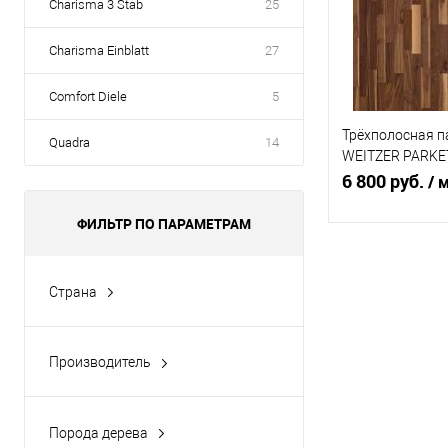
Charisma 3 Stab
25
Charisma Einblatt
27
Comfort Diele
5
Трёхполосная п
Quadra
14
WEITZER PARKET
пропаренный
6 800 руб.
/ 
ФИЛЬТР ПО ПАРАМЕТРАМ
В 
Страна
Купить в 1 кл
Австрия
(3)
В избранное
Производитель
Weitzer Parkett Австрия
(3)
Порода дерева