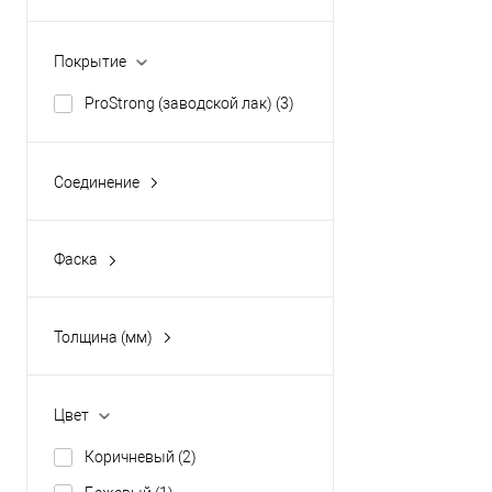
Дуб
(1)
Орех
(1)
Покрытие
Акация
(1)
ProStrong (заводской лак)
(3)
Соединение
замок
(3)
Фаска
без фаски
(3)
Толщина (мм)
14
(3)
Цвет
Коричневый
(2)