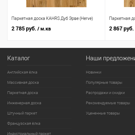
Паркетная доска KAHRS Дуб Эрве (Herve)
Паркетная до
2 785 руб.
2 867 руб.
/ м.кв
Каталог
Наши предложен
Английская ёлка
Новинки
Массивная доска
Популярные товары
Паркетная доска
Распродажи и скидки
Инженерная доска
Рекомендуемые товары
Штучный паркет
Уцененные товары
Французская ёлка
Индустриальный паркет