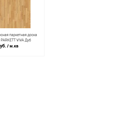
осная паркетная доска
 PARKETT VIVA Дуб
руб.
/ м.кв
В корзину
ь в 1 клик
К сравнению
ранное
Под заказ