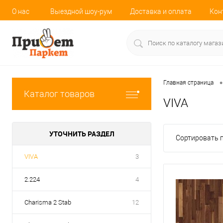
О нас
Выездной шоу-рум
Доставка и оплата
Кон
•
Главная страница
Каталог товаров
VIVA
УТОЧНИТЬ РАЗДЕЛ
Сортировать п
VIVA
3
2.224
4
Charisma 2 Stab
12