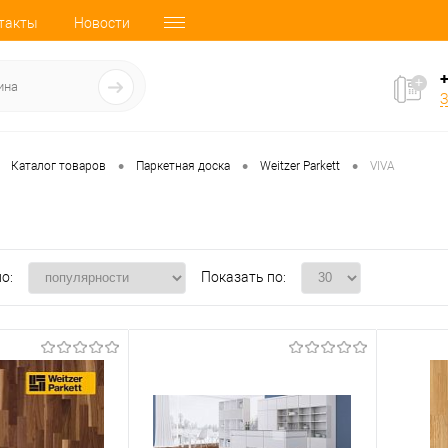
такты
Новости
+
З
•
•
•
Каталог товаров
Паркетная доска
Weitzer Parkett
VIVA
о:
Показать по: