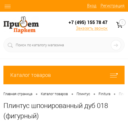
Вход
Регистрация
+7 (495) 155 78 47
0
Заказать звонок
Каталог товаров
•
•
•
•
Главная страница
Каталог товаров
Плинтус
Finitura
Плин
Плинтус шпонированный дуб 018
(фигурный)