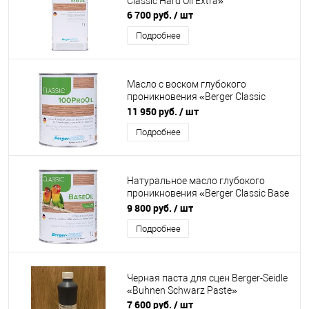
Classic Hard Oil Extra»
6 700 руб.
/ шт
Подробнее
Масло с воском глубокого
проникновения «Berger Classic
100Pro Oil»
11 950 руб.
/ шт
Подробнее
Натуральное масло глубокого
проникновения «Berger Classic Base
Oil»
9 800 руб.
/ шт
Подробнее
Черная паста для сцен Berger-Seidle
«Buhnen Schwarz Paste»
7 600 руб.
/ шт