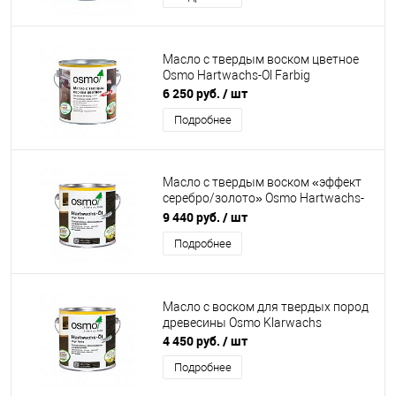
Масло с твердым воском цветное
Osmo Hartwachs-Ol Farbig
6 250 руб.
/ шт
Подробнее
Масло с твердым воском «эффект
серебро/золото» Osmo Hartwachs-
Ol Effekt Silber/Gold
9 440 руб.
/ шт
Подробнее
Масло с воском для твердых пород
древесины Osmo Klarwachs
4 450 руб.
/ шт
Подробнее