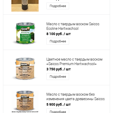
Подробнее
Масло с твердым воском Saicos
Ecoline Hartwachsol
8 100 руб.
/ шт
Подробнее
Цветное масло с твердым воском
«Saicos Premium Hartwachsol»
3 750 руб.
/ шт
Подробнее
Масло с твердым воском без
изменения цвета древесины Saicos
Premium Hartwachsol - Pur
5 900 руб.
/ шт
Подробнее