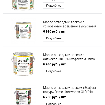
Подробнее
Масло с твердым воском с
ускоренным временем высыхания
Osmo Hartwachs-Ol Rapid
6 930 руб.
/ шт
Подробнее
Масло с твердым воском с
антискользящим эффектом Osmo
Hartwachs-Ol Anti-Rutsch
6 930 руб.
/ шт
Подробнее
Масло с твердым воском «Эффект
натур» Osmo Hartwachs-Ol Effekt
Natural
6 250 руб.
/ шт
Подробнее