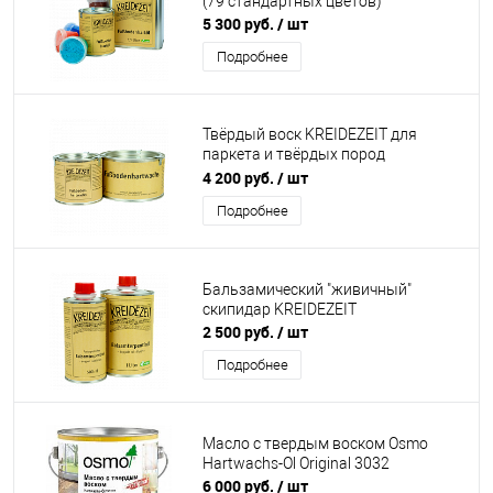
(79 стандартных цветов)
5 300 руб.
/ шт
Подробнее
Твёрдый воск KREIDEZEIT для
паркета и твёрдых пород
древесины
4 200 руб.
/ шт
Подробнее
Бальзамический "живичный"
скипидар KREIDEZEIT
2 500 руб.
/ шт
Подробнее
Масло с твердым воском Osmo
Hartwachs-Ol Original 3032
6 000 руб.
/ шт