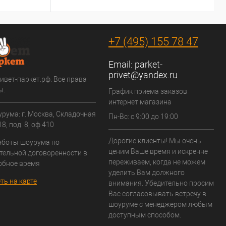
+7 (495) 155 78 47
Email:
parket-
privet@yandex.ru
ивет-паркет.рф. Все права
ы.
График приема заказов
интернет магазина
рума: г. Москва, Складочная
Пн-Вс: с 9:00 до 19:00
8, под. 8, оф 410
Дорогие клиенты! Мы очень
аботы шоурума по
ценим Ваше время и искренне
тельной договоренности в
переживаем, когда не можем
обное время
уделить Вам должного
ть на карте
внимания. Убедительно просим
Вас согласовывать встречу в
шоуруме с менеджером любым
доступным способом.