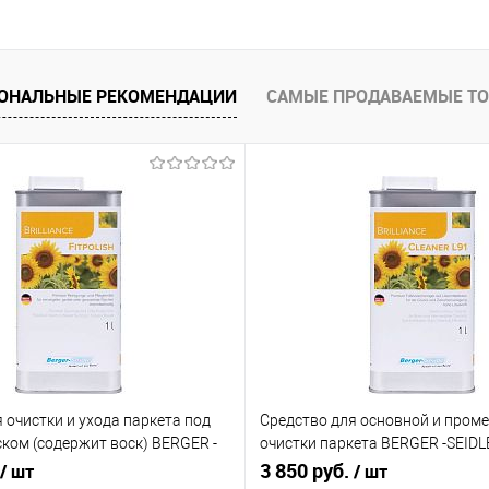
ОНАЛЬНЫЕ РЕКОМЕНДАЦИИ
САМЫЕ ПРОДАВАЕМЫЕ Т
 очистки и ухода паркета под
Средство для основной и пром
ком (содержит воск) BERGER -
очистки паркета BERGER -SEIDL
lish»
Cleaner»
3 850 руб.
/ шт
/ шт