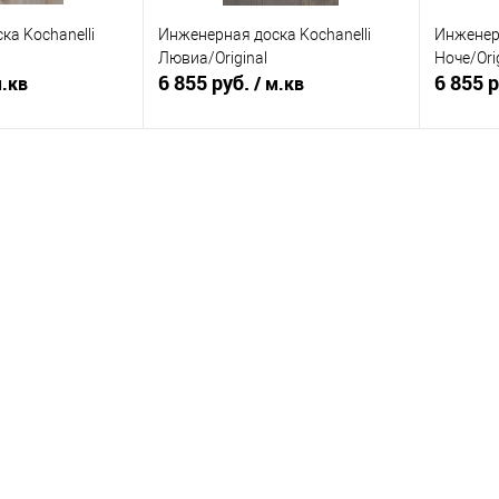
ка Kochanelli
Инженерная доска Kochanelli
Инженерн
Лювиа/Original
Ноче/Ori
6 855 руб.
6 855 
м.кв
/ м.кв
корзину
В корзину
ик
К сравнению
Купить в 1 клик
К сравнению
Купит
Под заказ
В избранное
Под заказ
В изб