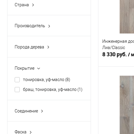
Страна
Россия
(9)
Производитель
Россия
(9)
Инженерная дос
Порода дерева
Лиа/Classic
Дуб
(9)
8 330 руб.
/ 
Покрытие
В 
тонировка, уф-масло
(8)
браш, тонировка, уф-масло
(1)
Купить в 1 кл
В избранное
Соединение
Шип-паз
(8)
Фаска