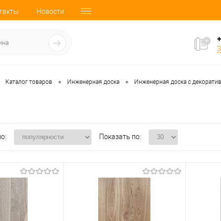
такты
Новости
+
З
•
•
Каталог товаров
Инженерная доска
Инженерная доска с декорати
о:
Показать по: