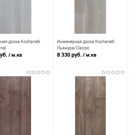
ая доска Kochanelli
Инженерная доска Kochanelli
nal
Льянура/Classic
руб.
8 330 руб.
/ м.кв
/ м.кв
В корзину
В корзину
ь в 1 клик
К сравнению
Купить в 1 клик
К сравнению
ранное
Под заказ
В избранное
Под заказ