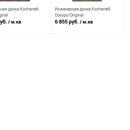
ая доска Kochanelli
Инженерная доска Kochanelli
ginal
Оскуро/Original
руб.
6 855 руб.
/ м.кв
/ м.кв
В корзину
В корзину
ь в 1 клик
К сравнению
Купить в 1 клик
К сравнению
ранное
Под заказ
В избранное
Под заказ