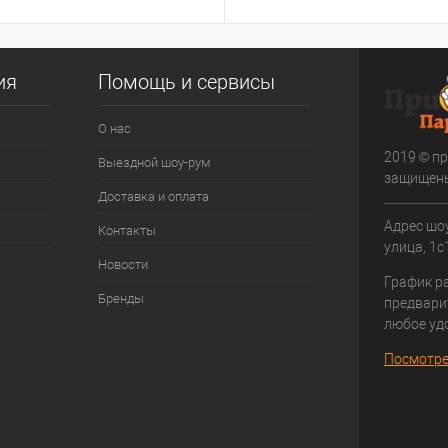
ия
Помощь и сервисы
О нас
2019 © пр
Выездной шоу-рум
защищен
Доставка и оплата
Адрес шоу
Контакты
улица, 1с1
Новости
График р
Бренды
предвари
любое уд
Посмотре