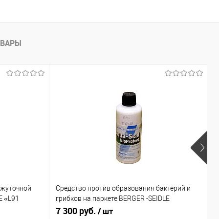
ОВАРЫ
ежуточной
Средство против образования бактерий и
Т
E «L91
грибков на паркете BERGER -SEIDLE
Д
«BioProtect»
7 300 руб.
2
/ шт