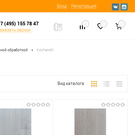
Вход
Регистрация
7 (495) 155 78 47
0
0
0
аказать звонок
•
вной обработкой
Kochanelli
Вид каталога: