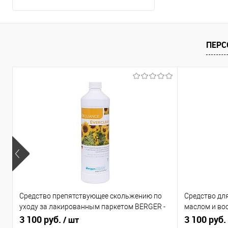
ПЕРС
Средство препятствующее скольжению по
Средство для
уходу за лакированным паркетом BERGER -
маслом и вос
SEIDLE «Everclear»
3 100 руб.
SEIDLE «Fitpo
3 100 руб.
/ шт