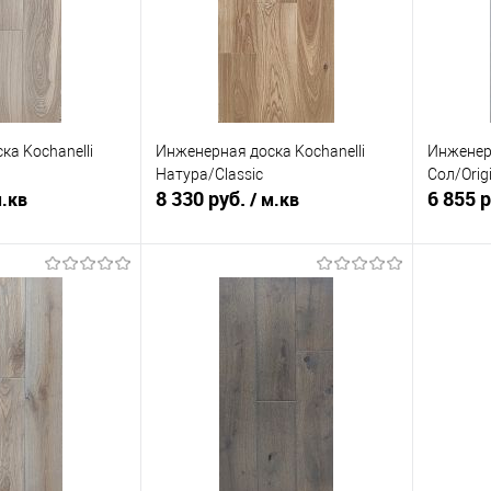
ка Kochanelli
Инженерная доска Kochanelli
Инженерн
Натура/Classic
Сол/Origi
8 330 руб.
6 855 
м.кв
/ м.кв
корзину
В корзину
ик
К сравнению
Купить в 1 клик
К сравнению
Купит
Под заказ
В избранное
Под заказ
В изб