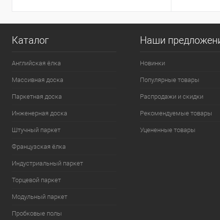
Каталог
Наши предложен
Английская ёлка
Новинки
Массивная доска
Популярные товары
Паркетная доска
Распродажи и скидки
Инженерная доска
Рекомендуемые товары
Штучный паркет
Уцененные товары
Французская ёлка
Индустриальный паркет
Торцевой паркет
Модульный паркет
Пробковые полы