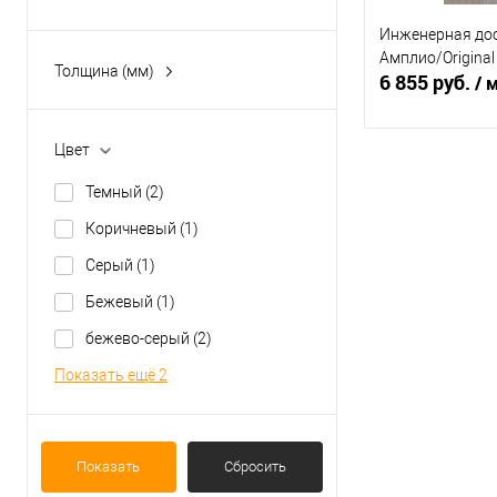
фаска
(9)
Инженерная дос
Амплио/Original
Толщина (мм)
6 855 руб.
/ 
15
(9)
Цвет
В 
Темный
(2)
Купить в 1 кл
Коричневый
(1)
В избранное
Серый
(1)
Бежевый
(1)
бежево-серый
(2)
Показать ещё 2
Показать
Сбросить