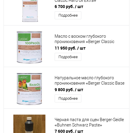
Classic Hard Oil Extra»
6 700 руб.
/ шт
Подробнее
Масло с воском глубокого
проникновения «Berger Classic
100Pro Oil»
11 950 руб.
/ шт
Подробнее
Натуральное масло глубокого
проникновения «Berger Classic Base
Oil»
9 800 руб.
/ шт
Подробнее
Черная паста для сцен Berger-Seidle
«Buhnen Schwarz Paste»
7 600 руб.
/ шт