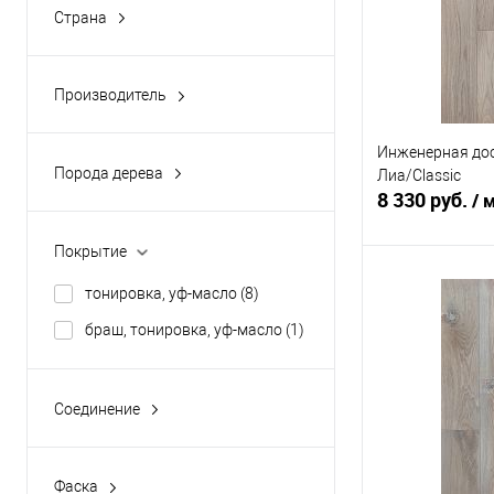
Страна
Россия
(9)
Производитель
Россия
(9)
Инженерная дос
Порода дерева
Лиа/Classic
Дуб
(9)
8 330 руб.
/ 
Покрытие
В 
тонировка, уф-масло
(8)
браш, тонировка, уф-масло
(1)
Купить в 1 кл
В избранное
Соединение
Шип-паз
(8)
Фаска