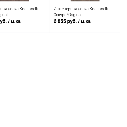
ая доска Kochanelli
Инженерная доска Kochanelli
ginal
Оскуро/Original
руб.
6 855 руб.
/ м.кв
/ м.кв
В корзину
В корзину
ь в 1 клик
К сравнению
Купить в 1 клик
К сравнению
ранное
Под заказ
В избранное
Под заказ