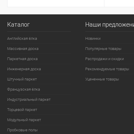
Каталог
Наши предложен
Английская ёлка
Новинки
Массивная доска
Популярные товары
Паркетная доска
Распродажи и скидки
Инженерная доска
Рекомендуемые товары
Штучный паркет
Уцененные товары
Французская ёлка
Индустриальный паркет
Торцевой паркет
Модульный паркет
Пробковые полы