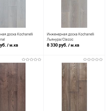
ая доска Kochanelli
Инженерная доска Kochanelli
nal
Льянура/Classic
руб.
8 330 руб.
/ м.кв
/ м.кв
В корзину
В корзину
ь в 1 клик
К сравнению
Купить в 1 клик
К сравнению
ранное
Под заказ
В избранное
Под заказ