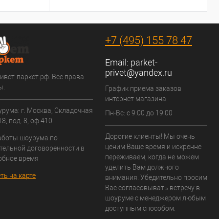
+7 (495) 155 78 47
Email:
parket-
privet@yandex.ru
ивет-паркет.рф. Все права
ы.
График приема заказов
интернет магазина
рума: г. Москва, Складочная
Пн-Вс: с 9:00 до 19:00
8, под. 8, оф 410
Дорогие клиенты! Мы очень
аботы шоурума по
ценим Ваше время и искренне
тельной договоренности в
переживаем, когда не можем
обное время
уделить Вам должного
ть на карте
внимания. Убедительно просим
Вас согласовывать встречу в
шоуруме с менеджером любым
доступным способом.