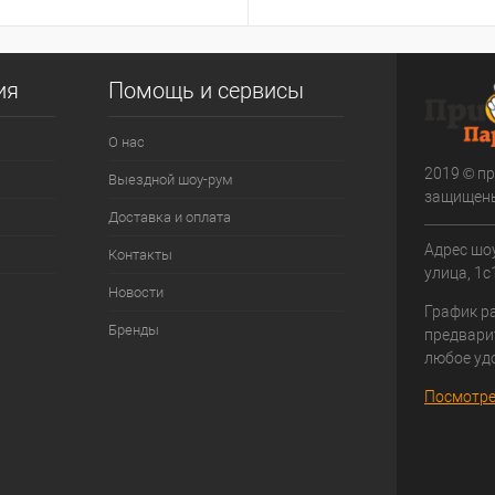
ия
Помощь и сервисы
О нас
2019 © пр
Выездной шоу-рум
защищен
Доставка и оплата
Адрес шоу
Контакты
улица, 1с1
Новости
График р
Бренды
предвари
любое уд
Посмотре