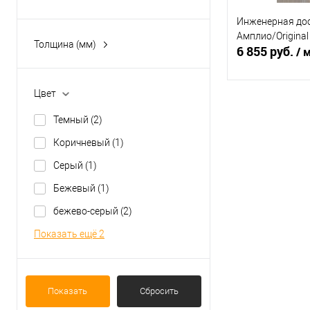
фаска
(9)
Инженерная дос
Амплио/Original
Толщина (мм)
6 855 руб.
/ 
15
(9)
Цвет
В 
Темный
(2)
Купить в 1 кл
Коричневый
(1)
В избранное
Серый
(1)
Бежевый
(1)
бежево-серый
(2)
Показать ещё 2
Показать
Сбросить