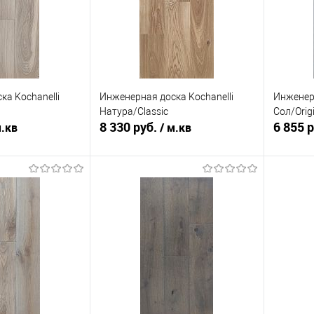
ка Kochanelli
Инженерная доска Kochanelli
Инженерн
Натура/Classic
Сол/Origi
8 330 руб.
6 855 
м.кв
/ м.кв
корзину
В корзину
ик
К сравнению
Купить в 1 клик
К сравнению
Купит
Под заказ
В избранное
Под заказ
В изб