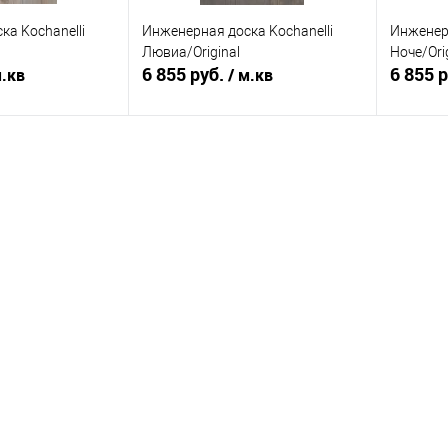
ка Kochanelli
Инженерная доска Kochanelli
Инженерн
Лювиа/Original
Ноче/Ori
6 855 руб.
6 855 
м.кв
/ м.кв
корзину
В корзину
ик
К сравнению
Купить в 1 клик
К сравнению
Купит
Под заказ
В избранное
Под заказ
В изб