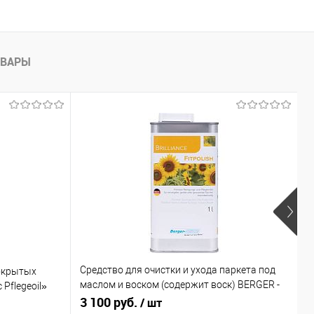
ОВАРЫ
Средство для очистки и ухода паркета под
покрытых
Т
маслом и воском (содержит воск) BERGER -
Pflegeoil»
Д
SEIDLE «Fitpolish»
3 100 руб.
1
/ шт