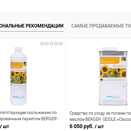
ОНАЛЬНЫЕ РЕКОМЕНДАЦИИ
САМЫЕ ПРОДАВАЕМЫЕ Т
епятствующее скольжению по
Средство по уходу за полами 
кированным паркетом BERGER -
маслом BERGER -SEIDLE «Classic 
clear»
6 050 руб.
/ шт
/ шт