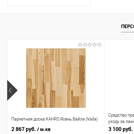
ПЕРС
Средство пр
Паркетная доска KAHRS Ясень Вайла (Vaila)
уходу за ла
2 867 руб.
SEIDLE «Ever
3 100 руб.
/ м.кв