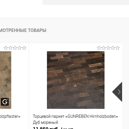
МОТРЕННЫЕ ТОВАРЫ
zpflaster»
Торцевой паркет «GUNREBEN Hirnholzboden»
М
Дуб мореный
(