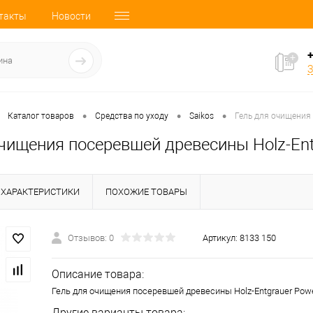
такты
Новости
+
З
•
•
•
Каталог товаров
Средства по уходу
Saikos
Гель для очищения 
чищения посеревшей древесины Holz-Ent
ХАРАКТЕРИСТИКИ
ПОХОЖИЕ ТОВАРЫ
Отзывов: 0
Артикул:
8133 150
Описание товара:
Гель для очищения посеревшей древесины Holz-Entgrauer Powe
Другие варианты товара: