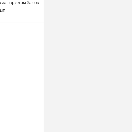
а за паркетом Saicos
 шт
В корзину
лик
К сравнению
Под заказ
ый