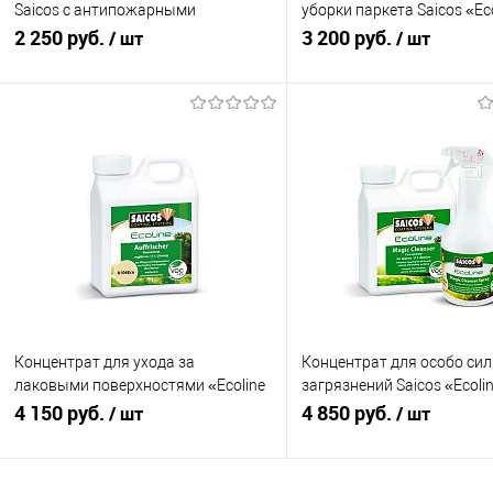
Saicos с антипожарными
уборки паркета Saicos «Ec
свойствами Premium Additive Fire
2 250 руб.
Wischpflege» канистра 1 л
3 200 руб.
/ шт
/ шт
Protection
В корзину
В корзину
Купить в 1 клик
К сравнению
Купить в 1 клик
К с
В избранное
Под заказ
В избранное
Под
Фасовка:
0.75 л
Концентрат для ухода за
Концентрат для особо си
лаковыми поверхностями «Ecoline
загрязнений Saicos «Ecoli
Auffrischer»
4 150 руб.
Cleaner», упаковка 1 литр
4 850 руб.
/ шт
/ шт