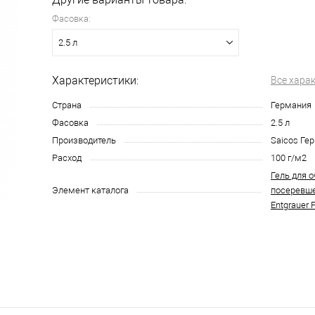
Фасовка:
2.5 л
Характеристики:
Все хара
Страна
Германия
Фасовка
2.5 л
Производитель
Saicos Ге
Расход
100 г/м2
Гель для 
Элемент каталога
посеревше
Entgrauer 