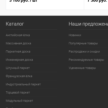
3 100 руб.
7 300 руб.
/ шт
Каталог
Наши предложен
Английская ёлка
Новинки
Массивная доска
Популярные товары
Паркетная доска
Распродажи и скидки
Инженерная доска
Рекомендуемые товары
Штучный паркет
Уцененные товары
Французская ёлка
Индустриальный паркет
Торцевой паркет
Модульный паркет