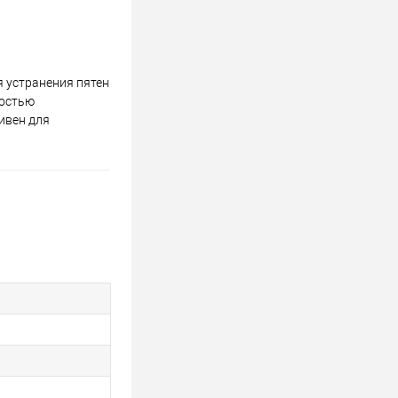
я устранения пятен
ностью
тивен для