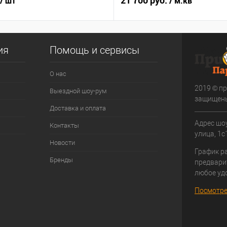
21 700 руб.
/ шт
/ м.кв
ия
Помощь и сервисы
О нас
2019 © пр
Выездной шоу-рум
защищен
Доставка и оплата
Адрес шоу
Контакты
улица, 1с1
Новости
График р
Бренды
предвари
любое уд
Посмотре